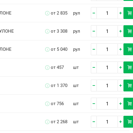
УЛОНЕ
от 2 835
рул
РУЛОНЕ
от 3 308
рул
УЛОНЕ
от 5 040
рул
от 457
шт
от 1 370
шт
от 756
шт
от 2 268
шт