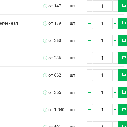
от 147
шт
легченная
от 179
шт
от 260
шт
от 236
шт
от 662
шт
от 355
шт
от 1 040
шт