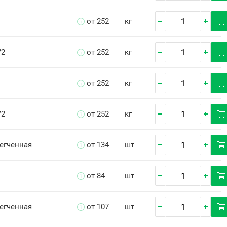
от 252
кг
У2
от 252
кг
от 252
кг
У2
от 252
кг
легченная
от 134
шт
от 84
шт
легченная
от 107
шт