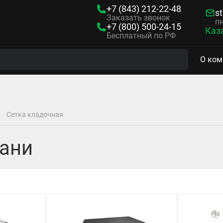
+7 (843)
212-22-48
s
Заказать звонок
пн
+7 (800)
500-24-15
Каз
Бесплатный по РФ
О ком
Сетка кладочная
зани