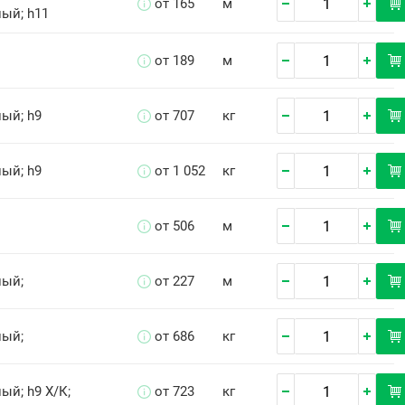
от 165
м
ый; h11
от 189
м
ый; h9
от 707
кг
ый; h9
от 1 052
кг
от 506
м
ный;
от 227
м
ный;
от 686
кг
й; h9 Х/К;
от 723
кг