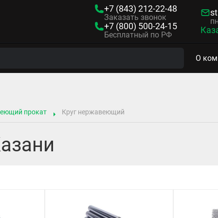
+7 (843)
212-22-48
s
Заказать звонок
пн
+7 (800)
500-24-15
Каз
Бесплатный по РФ
О ком
веющий прокат
Круг нержавеющий
Казани