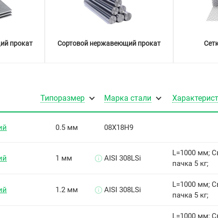
ий прокат
Сортовой нержавеющий прокат
Сет
Типоразмер
Марка стали
Характерис
ий
0.5 мм
08Х18Н9
L=1000 мм; 
ий
1 мм
AISI 308LSi
пачка 5 кг;
L=1000 мм; 
ий
1.2 мм
AISI 308LSi
пачка 5 кг;
L=1000 мм; 