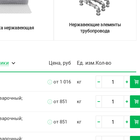
Нержавеющие элементы
ка нержавеющая
трубопровода
тики
Цена, руб
Ед. изм.
Кол-во
от 1 016
кг
Сварочный;
от 851
кг
Сварочный;
от 851
кг
Сварочный;