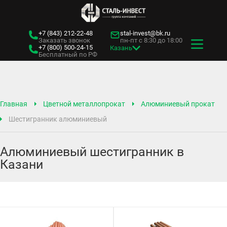
+7 (843)
212-22-48
stal-invest@bk.ru
Заказать звонок
пн-пт с 8:30 до 18:00
+7 (800)
500-24-15
Казань
Бесплатный по РФ
Главная
Цветной металлопрокат
Алюминиевый прокат
Шестигранник алюминиевый
Алюминиевый шестигранник в
Казани