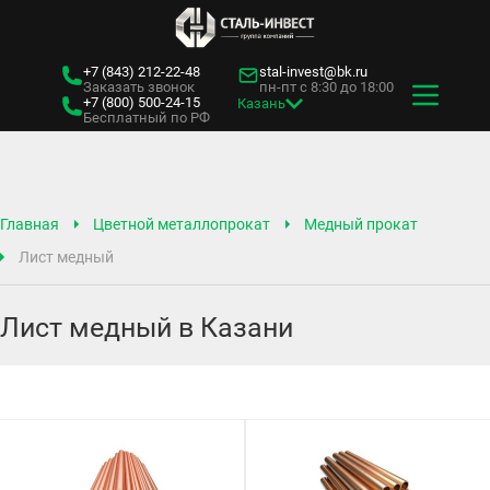
+7 (843)
212-22-48
stal-invest@bk.ru
Заказать звонок
пн-пт с 8:30 до 18:00
+7 (800)
500-24-15
Казань
Бесплатный по РФ
Главная
Цветной металлопрокат
Медный прокат
Лист медный
Лист медный в Казани