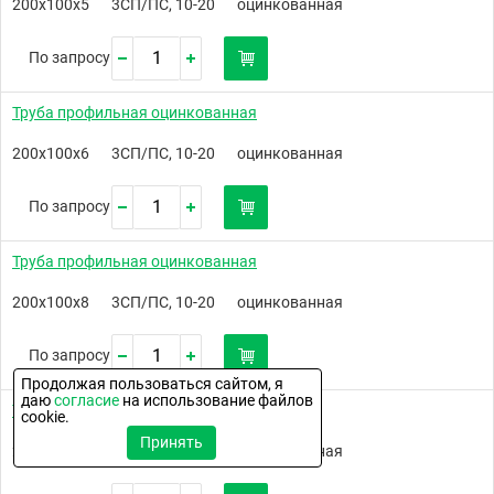
200х100х5
3СП/ПС, 10-20
оцинкованная
По запросу
Труба профильная оцинкованная
200х100х6
3СП/ПС, 10-20
оцинкованная
По запросу
Труба профильная оцинкованная
200х100х8
3СП/ПС, 10-20
оцинкованная
По запросу
Продолжая пользоваться сайтом, я
даю
согласие
на использование файлов
Труба профильная оцинкованная
cookie.
Принять
200х120х4
3СП/ПС, 10-20
оцинкованная