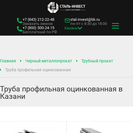
+7 (843)
212-22-48
stal-invest@bk.ru
Заказать звонок
пн-пт с 8:30 до 18:00
+7 (800)
500-24-15
Казань
Бесплатный по РФ
Главная
Черный металлопрокат
Трубный прокат
Труба профильная оцинкованная
Труба профильная оцинкованная в
Казани