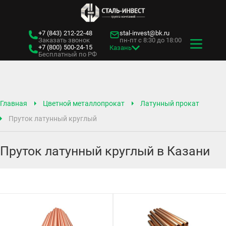
+7 (843)
212-22-48
stal-invest@bk.ru
Заказать звонок
пн-пт с 8:30 до 18:00
+7 (800)
500-24-15
Казань
Бесплатный по РФ
Главная
Цветной металлопрокат
Латунный прокат
Пруток латунный круглый
Пруток латунный круглый в Казани