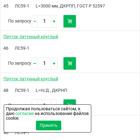
45
ЛС59-1
L=3000 мм, ДКРПП, ГОСТ Р 52597
По запросу
Пруток латунный круглый
46
ЛС59-1
По запросу
Пруток латунный круглый
48
ЛС59-1
L=Н/Д , ДКРНП
По запросу
Продолжая пользоваться сайтом, я
даю
согласие
на использование файлов
cookie.
Пруток латунный круглый
Принять
48
ЛС59-1