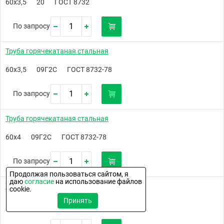
60х3,5
20
ГОСТ 8732
По запросу
Труба горячекатаная стальная
60х3,5
09Г2С
ГОСТ 8732-78
По запросу
Труба горячекатаная стальная
60х4
09Г2С
ГОСТ 8732-78
По запросу
Продолжая пользоваться сайтом, я
даю
согласие
на использование файлов
Труба горячекатаная стальная
cookie.
Принять
60х5
09Г2С
ГОСТ 8732-78