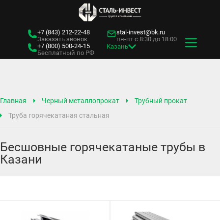
+7 (843)
212-22-48
stal-invest@bk.ru
Заказать звонок
пн-пт с 8:30 до 18:00
+7 (800)
500-24-15
Казань
Бесплатный по РФ
Главная
Черный металлопрокат
Трубный прокат
Труба горячекатаная стальная
Бесшовные горячекатаные трубы в
Казани