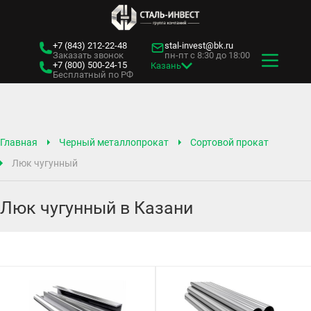
+7 (843)
212-22-48
stal-invest@bk.ru
Заказать звонок
пн-пт с 8:30 до 18:00
+7 (800)
500-24-15
Казань
Бесплатный по РФ
Главная
Черный металлопрокат
Сортовой прокат
Люк чугунный
Люк чугунный в Казани