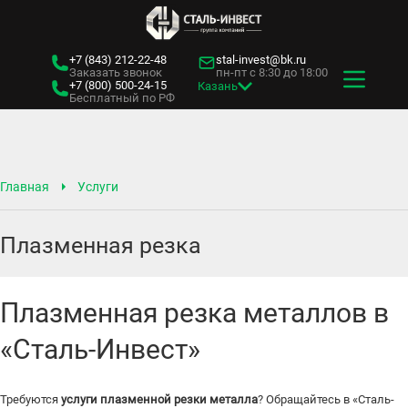
+7 (843)
212-22-48
stal-invest@bk.ru
Заказать звонок
пн-пт с 8:30 до 18:00
+7 (800)
500-24-15
Казань
Бесплатный по РФ
Главная
Услуги
Плазменная резка
Плазменная резка металлов в
«Сталь-Инвест»
Требуются
услуги плазменной резки металла
? Обращайтесь в «Сталь-