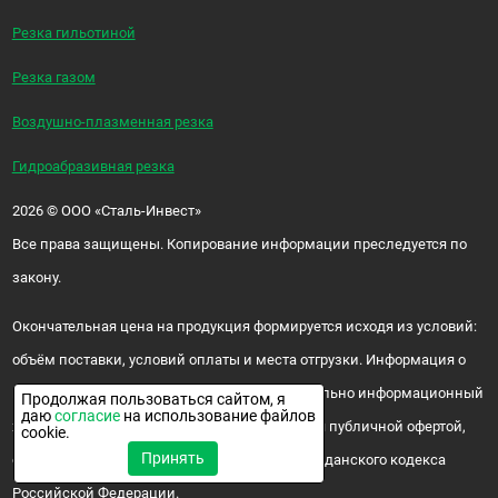
Резка гильотиной
Резка газом
Воздушно-плазменная резка
Гидроабразивная резка
2026
©
ООО «Сталь-Инвест»
Все права защищены. Копирование информации преследуется по
закону.
Окончательная цена на продукция формируется исходя из условий:
объём поставки, условий оплаты и места отгрузки. Информация о
цене и наличии продукции носит исключительно информационный
Продолжая пользоваться сайтом, я
даю
согласие
на использование файлов
характер и ни при каких условиях не является публичной офертой,
cookie.
Принять
определяемой положениями ч. 2 ст. 437 Гражданского кодекса
Российской Федерации.