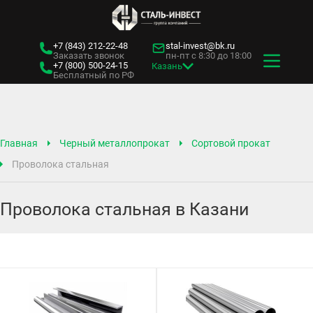
+7 (843)
212-22-48
stal-invest@bk.ru
Заказать звонок
пн-пт с 8:30 до 18:00
+7 (800)
500-24-15
Казань
Бесплатный по РФ
Главная
Черный металлопрокат
Сортовой прокат
Проволока стальная
Проволока стальная в Казани