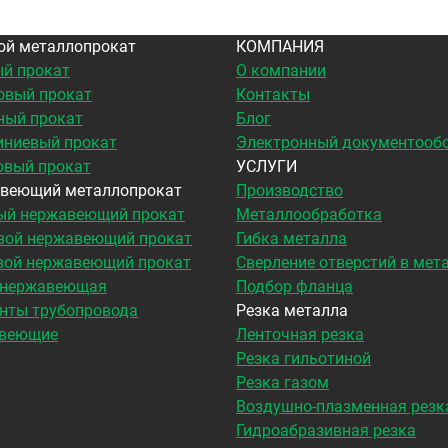
ой металлопрокат
КОМПАНИЯ
й прокат
О компании
овый прокат
Контакты
ный прокат
Блог
ниевый прокат
Электронный документооб
овый прокат
УСЛУГИ
веющий металлопрокат
Производство
ый нержавеющий прокат
Металлообработка
вой нержавеющий прокат
Гибка металла
вой нержавеющий прокат
Сверление отверстий в мет
 нержавеющая
Подбор фланца
нты трубопровода
Резка металла
веющие
Ленточная резка
Резка гильотиной
Резка газом
Воздушно-плазменная резк
Гидроабразивная резка