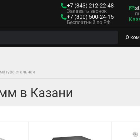
+7 (843)
212-22-48
s
Заказать звонок
пн
+7 (800)
500-24-15
Каз
Бесплатный по РФ
О ком
матура стальная
 мм в Казани