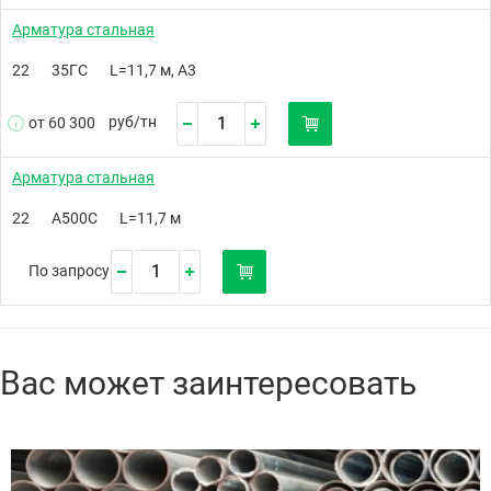
Арматура стальная
22
35ГС
L=11,7 м, А3
руб/
тн
от 60 300
Арматура стальная
22
А500C
L=11,7 м
По запросу
Вас может заинтересовать