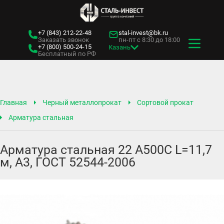
+7 (843)
212-22-48
stal-invest@bk.ru
Заказать звонок
пн-пт с 8:30 до 18:00
+7 (800)
500-24-15
Казань
Бесплатный по РФ
Главная
Черный металлопрокат
Сортовой прокат
Арматура стальная
Арматура стальная 22 А500С L=11,7
м, А3, ГОСТ 52544-2006