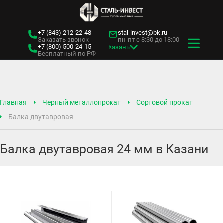
+7 (843)
212-22-48
stal-invest@bk.ru
Заказать звонок
пн-пт с 8:30 до 18:00
+7 (800)
500-24-15
Казань
Бесплатный по РФ
Главная
Черный металлопрокат
Сортовой прокат
Балка двутавровая
Балка двутавровая 24 мм в Казани