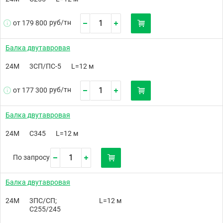
руб/
тн
от 179 800
Балка двутавровая
24М
3СП/ПС-5
L=12 м
руб/
тн
от 177 300
Балка двутавровая
24М
С345
L=12 м
По запросу
Балка двутавровая
24М
3ПС/СП;
L=12 м
С255/245