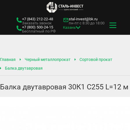
+7 (843)
212-22-48
stal-invest@bk.ru
Заказать звонок
пн-пт с 8:30 до 18:00
+7 (800)
500-24-15
Казань
Бесплатный по РФ
Главная
Черный металлопрокат
Сортовой прокат
Балка двутавровая
Балка двутавровая 30К1 С255 L=12 м