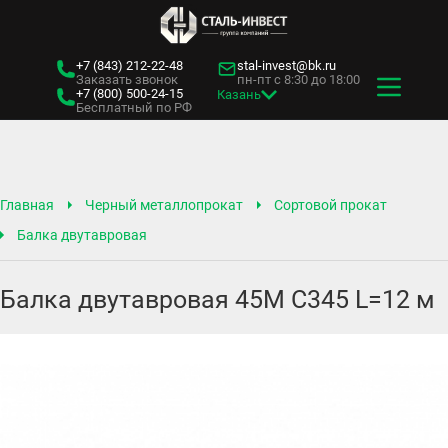
+7 (843)
212-22-48
stal-invest@bk.ru
Заказать звонок
пн-пт с 8:30 до 18:00
+7 (800)
500-24-15
Казань
Бесплатный по РФ
Главная
Черный металлопрокат
Сортовой прокат
Балка двутавровая
Балка двутавровая 45М С345 L=12 м