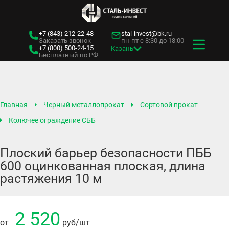
+7 (843)
212-22-48
stal-invest@bk.ru
Заказать звонок
пн-пт с 8:30 до 18:00
+7 (800)
500-24-15
Казань
Бесплатный по РФ
Главная
Черный металлопрокат
Сортовой прокат
Колючее ограждение СББ
Плоский барьер безопасности ПББ
600 оцинкованная плоская, длина
растяжения 10 м
2 520
от
руб
/шт