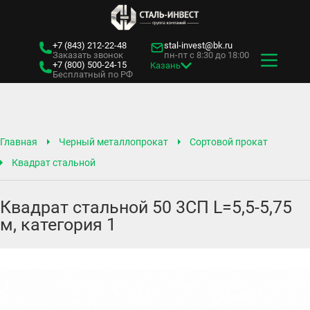
+7 (843)
212-22-48
stal-invest@bk.ru
Заказать звонок
пн-пт с 8:30 до 18:00
+7 (800)
500-24-15
Казань
Бесплатный по РФ
Главная
Черный металлопрокат
Сортовой прокат
Квадрат стальной
Квадрат стальной 50 3СП L=5,5-5,75
м, категория 1