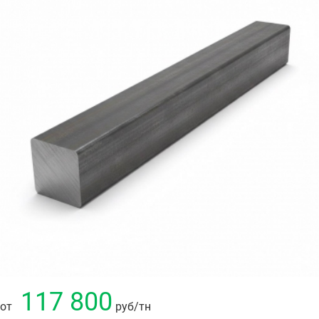
117 800
от
руб
/тн