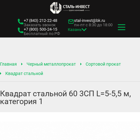
+7 (843)
212-22-48
stal-invest@bk.ru
Заказать звонок
пн-пт с 8:30 до 18:00
+7 (800)
500-24-15
Казань
Бесплатный по РФ
Главная
Черный металлопрокат
Сортовой прокат
Квадрат стальной
Квадрат стальной 60 3СП L=5-5,5 м,
категория 1