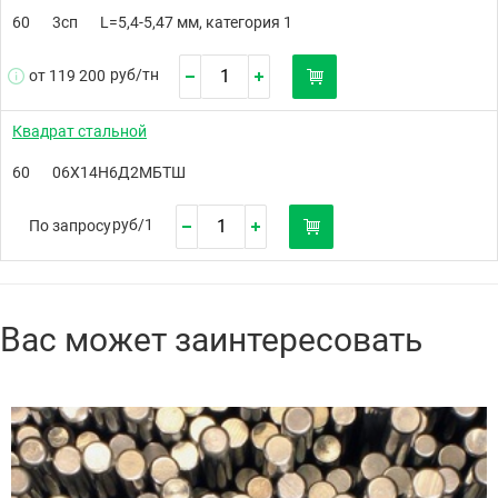
60
3сп
L=5,4-5,47 мм, категория 1
руб/
тн
от 119 200
Квадрат стальной
60
06Х14Н6Д2МБТШ
руб/
1
По запросу
Вас может заинтересовать